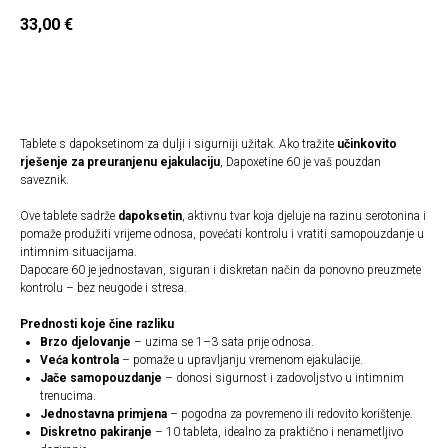
33,00
€
Naruči
Tablete s dapoksetinom za dulji i sigurniji užitak. Ako tražite
učinkovito
rješenje za preuranjenu ejakulaciju
, Dapoxetine 60 je vaš pouzdan
saveznik.
Ove tablete sadrže
dapoksetin
, aktivnu tvar koja djeluje na razinu serotonina i
pomaže produžiti vrijeme odnosa, povećati kontrolu i vratiti samopouzdanje u
intimnim situacijama.
Dapocare 60 je jednostavan, siguran i diskretan način da ponovno preuzmete
kontrolu – bez neugode i stresa.
Prednosti koje čine razliku
Brzo djelovanje
– uzima se 1–3 sata prije odnosa.
Veća kontrola
– pomaže u upravljanju vremenom ejakulacije.
Jače samopouzdanje
– donosi sigurnost i zadovoljstvo u intimnim
trenucima.
Jednostavna primjena
– pogodna za povremeno ili redovito korištenje.
Diskretno pakiranje
– 10 tableta, idealno za praktično i nenametljivo