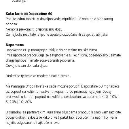
doziranje.
Kako koristiti Dapoxetine 60
Popijte jednu tabletu s dovoljno vode, otprilike 1–3 sata prije planiranog
odnosa.
Nemojte prekoračiti preporučenu dozu.
Za najbolje rezultate, slijedite upute proizvođača ili savjet stručnjaka.
Napomena
Dapoxetine 60 je namijenjen isključivo odraslim muškarcima.
Prije upotrebe preporučuje se savjetovanje s liječnikom, posebno ako uzimate
druge lijekove ili imate zdravstvenih problema.
Čuvajte izvan dohvata djece.
Diskretno rješenje za moderan način života.
Na Kamagra Shop Hrvatska sada možete poručiti Dapoxetine 60 mg tablete
uz popust na količinu i ostvariti kupovinu po promotivnoj cijeni. Dodaj
proizvode u korpu i popust na količinu se obračunava automatski: 3=10% |
5=20% | 10=30%.
U suradnji sa partnerskim kurirskim službama omogućili smo vam različite
opcije diskretne dostave kako bi vaš paket bio isporučen na način koji vam
najviše odgovara i u najkraćem roku.