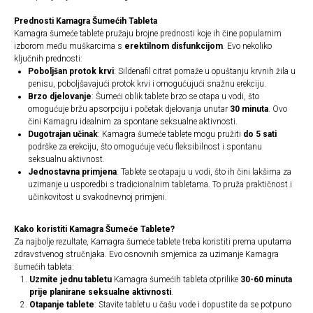
Prednosti Kamagra Šumećih Tableta
Kamagra šumeće tablete pružaju brojne prednosti koje ih čine popularnim
izborom među muškarcima s
erektilnom disfunkcijom
. Evo nekoliko
ključnih prednosti:
Poboljšan protok krvi
: Sildenafil citrat pomaže u opuštanju krvnih žila u
penisu, poboljšavajući protok krvi i omogućujući snažnu erekciju.
Brzo djelovanje
: Šumeći oblik tablete brzo se otapa u vodi, što
omogućuje bržu apsorpciju i početak djelovanja unutar
30 minuta
. Ovo
čini Kamagru idealnim za spontane seksualne aktivnosti.
Dugotrajan učinak
: Kamagra šumeće tablete mogu pružiti
do 5 sati
podrške za erekciju, što omogućuje veću fleksibilnost i spontanu
seksualnu aktivnost.
Jednostavna primjena
: Tablete se otapaju u vodi, što ih čini lakšima za
uzimanje u usporedbi s tradicionalnim tabletama. To pruža praktičnost i
učinkovitost u svakodnevnoj primjeni.
Kako koristiti Kamagra Šumeće Tablete?
Za najbolje rezultate, Kamagra šumeće tablete treba koristiti prema uputama
zdravstvenog stručnjaka. Evo osnovnih smjernica za uzimanje Kamagra
šumećih tableta:
Uzmite jednu tabletu
Kamagra šumećih tableta otprilike
30-60 minuta
prije planirane seksualne aktivnosti
.
Otapanje tablete
: Stavite tabletu u čašu vode i dopustite da se potpuno