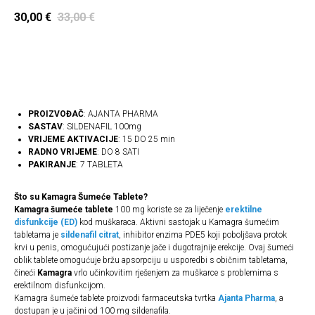
30,00
€
33,00
€
Naruči
PROIZVOĐAČ
: AJANTA PHARMA
SASTAV
: SILDENAFIL 100mg
VRIJEME AKTIVACIJE
: 15 DO 25 min
RADNO VRIJEME
: DO 8 SATI
PAKIRANJE
: 7 TABLETA
Što su Kamagra Šumeće Tablete?
Kamagra šumeće tablete
100 mg koriste se za liječenje
erektilne
disfunkcije (ED)
kod muškaraca. Aktivni sastojak u Kamagra šumećim
tabletama je
sildenafil citrat
, inhibitor enzima PDE5 koji poboljšava protok
krvi u penis, omogućujući postizanje jače i dugotrajnije erekcije. Ovaj šumeći
oblik tablete omogućuje bržu apsorpciju u usporedbi s običnim tabletama,
čineći
Kamagra
vrlo učinkovitim rješenjem za muškarce s problemima s
erektilnom disfunkcijom.
Kamagra šumeće tablete proizvodi farmaceutska tvrtka
Ajanta Pharma
, a
dostupan je u jačini od 100 mg sildenafila.