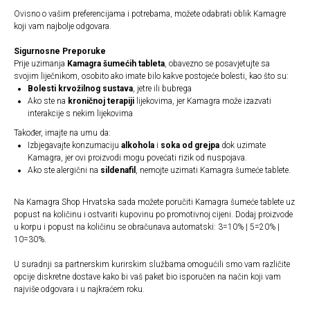
Ovisno o vašim preferencijama i potrebama, možete odabrati oblik Kamagre
koji vam najbolje odgovara.
Sigurnosne Preporuke
Prije uzimanja
Kamagra šumećih tableta
, obavezno se posavjetujte sa
svojim liječnikom, osobito ako imate bilo kakve postojeće bolesti, kao što su:
Bolesti krvožilnog sustava
, jetre ili bubrega
Ako ste na
kroničnoj terapiji
lijekovima, jer Kamagra može izazvati
interakcije s nekim lijekovima
Također, imajte na umu da:
Izbjegavajte konzumaciju
alkohola
i
soka od grejpa
dok uzimate
Kamagra, jer ovi proizvodi mogu povećati rizik od nuspojava.
Ako ste alergični na
sildenafil
, nemojte uzimati Kamagra šumeće tablete.
Na Kamagra Shop Hrvatska sada možete poručiti Kamagra šumeće tablete uz
popust na količinu i ostvariti kupovinu po promotivnoj cijeni. Dodaj proizvode
u korpu i popust na količinu se obračunava automatski: 3=10% | 5=20% |
10=30%.
T
U suradnji sa partnerskim kurirskim službama omogućili smo vam različite
opcije diskretne dostave kako bi vaš paket bio isporučen na način koji vam
najviše odgovara i u najkraćem roku.