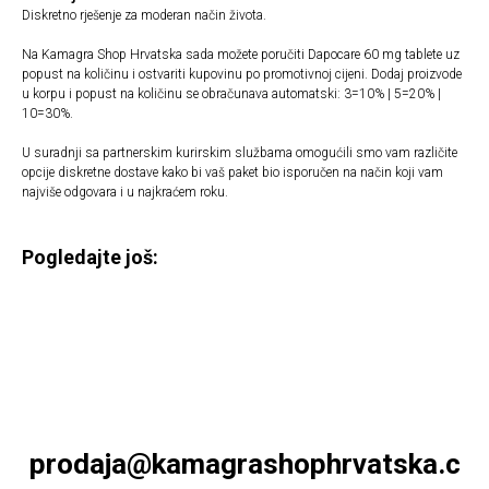
Diskretno rješenje za moderan način života.
Na Kamagra Shop Hrvatska sada možete poručiti Dapocare 60 mg tablete uz
popust na količinu i ostvariti kupovinu po promotivnoj cijeni. Dodaj proizvode
u korpu i popust na količinu se obračunava automatski: 3=10% | 5=20% |
10=30%.
U suradnji sa partnerskim kurirskim službama omogućili smo vam različite
opcije diskretne dostave kako bi vaš paket bio isporučen na način koji vam
najviše odgovara i u najkraćem roku.
Pogledajte još:
prodaja@kamagrashophrvatska.c