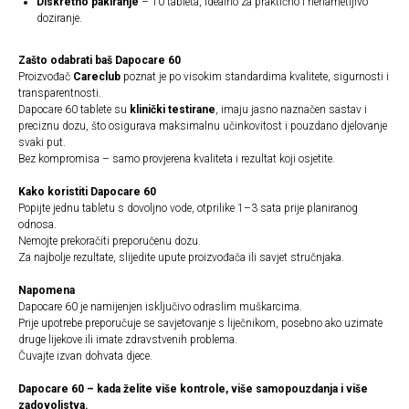
Diskretno pakiranje
– 10 tableta, idealno za praktično i nenametljivo
doziranje.
Zašto odabrati baš Dapocare 60
Proizvođač
Careclub
poznat je po visokim standardima kvalitete, sigurnosti i
transparentnosti.
Dapocare 60 tablete su
klinički testirane
, imaju jasno naznačen sastav i
preciznu dozu, što osigurava maksimalnu učinkovitost i pouzdano djelovanje
svaki put.
Bez kompromisa – samo provjerena kvaliteta i rezultat koji osjetite.
Kako koristiti Dapocare 60
Popijte jednu tabletu s dovoljno vode, otprilike 1–3 sata prije planiranog
odnosa.
Nemojte prekoračiti preporučenu dozu.
Za najbolje rezultate, slijedite upute proizvođača ili savjet stručnjaka.
Napomena
Dapocare 60 je namijenjen isključivo odraslim muškarcima.
Prije upotrebe preporučuje se savjetovanje s liječnikom, posebno ako uzimate
druge lijekove ili imate zdravstvenih problema.
Čuvajte izvan dohvata djece.
Dapocare 60 – kada želite više kontrole, više samopouzdanja i više
zadovoljstva.