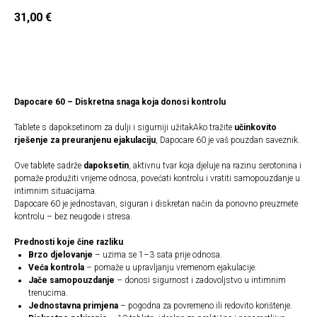
31,00
€
Naruči
Dapocare 60 – Diskretna snaga koja donosi kontrolu
Tablete s dapoksetinom za dulji i sigurniji užitakAko tražite
učinkovito
rješenje za preuranjenu ejakulaciju
, Dapocare 60 je vaš pouzdan saveznik.
Ove tablete sadrže
dapoksetin
, aktivnu tvar koja djeluje na razinu serotonina i
pomaže produžiti vrijeme odnosa, povećati kontrolu i vratiti samopouzdanje u
intimnim situacijama.
Dapocare 60 je jednostavan, siguran i diskretan način da ponovno preuzmete
kontrolu – bez neugode i stresa.
Prednosti koje čine razliku
Brzo djelovanje
– uzima se 1–3 sata prije odnosa.
Veća kontrola
– pomaže u upravljanju vremenom ejakulacije.
Jače samopouzdanje
– donosi sigurnost i zadovoljstvo u intimnim
trenucima.
Jednostavna primjena
– pogodna za povremeno ili redovito korištenje.